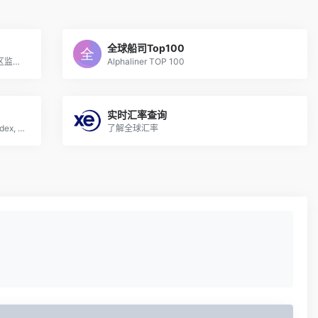
全球船司Top100
提供全球86国/地区进出口税费，46国/地区监管条件，53国/地区税费计算
Alphaliner TOP 100
实时汇率查询
世界集装箱运价指数（World Container Index, WCI）由英国伦敦海运咨询机构Drewry（德鲁里）编制。可较好反映欧美航线运价的变化
了解全球汇率