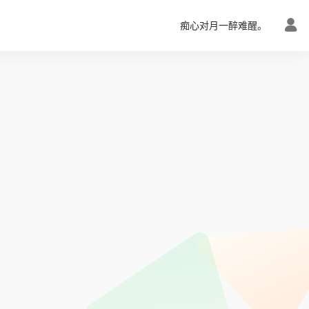
痴心对月一醉难醒。