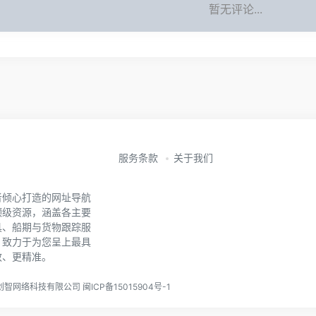
暂无评论...
服务条款
关于我们
者倾心打造的网址导航
顶级资源，涵盖各主要
具、船期与货物跟踪服
。致力于为您呈上最具
效、更精准。
门维运创智网络科技有限公司 闽ICP备15015904号-1