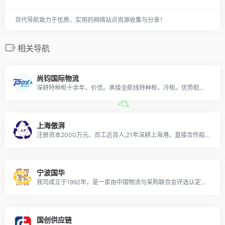
货代导航致力于优质、实用的网络站点资源收集与分享！
相关导航
尚钧国际物流
深耕特种柜十余年，价优。承接全航线特种柜，冷柜。优势航线：澳洲，中东，印巴，南美，东南亚，欧洲地中海。
上海傲湃
注册资本2000万元、员工近百人,21年深耕上海港。直接合作船公司30+家，10家船东排名Top5，东南亚、中东印巴红海航线
宁波国华
我司成立于1992年，是一家由中国物流与采购联合会评选认定的AAAA级物流企业。在广州，厦门，上海，江苏，天津，青岛，越南，莫斯科拥有自己的独立分公司。
国创供应链