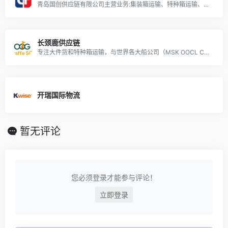
青岛国创供应链有限公司主营业务:集装箱运输、特种箱运输、散杂货船运输、滚装船运输、集装箱及大件陆运、项目工程物流、海外转运、空运、拼箱、报关
长颈鹿供应链
专注大件货和特种箱运输，与世界各大船公司（MSK OOCL CMA HPL ONE PIL ZIM SITC KMTC HMM YML等）形成良好的合作关系，并运输至非洲、中南美、中东、东南亚、欧美等各港口。
开瑞国际物流
暂无评论
您必须登录才能参与评论！
立即登录