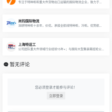
专注于特种柜和重大件货物出口运输的国际物流企业，致力于助力中国机械设备走向世界。公司核心团队具备十年以上行业经验，累计服务客户超过三千家，并获得客户的充分信任和良好赞誉。
尚钧国际物流
深耕特种柜十余年，价优。承接全航线特种柜，冷柜。优势航线：澳洲，中东，印巴，南美，东南亚，欧洲地中海。
上海特运工
公司团队重大件领域行业经验15年+；与国际大型集装箱班轮公司，件杂货船东，滚装船东拥有广泛而深入的战略合作。
暂无评论
您必须登录才能参与评论！
立即登录