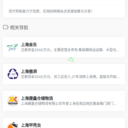
货代导航致力于优质、实用的网络站点资源收集与分享！
相关导航
上海金东
注册资金2000万元，主要经营业务有:集装箱陆运运输、大型仓库仓储。冷链、白卡、特种箱可为上海、宁波、太仓、周边区域提供一体化拖车、仓储、预约提柜等增值服务。
上海傲湃
注册资本2000万元、员工近百人,21年深耕上海港。直接合作船公司30+家，10家船东排名Top5，东南亚、中东印巴红海航线
上海健鑫仓储物流
上海健鑫仓储物流有限公司专营上海至周边地区集装箱门到门运输及仓库内装业务。成立于2006年，车队和仓库都设在浦东新区，紧邻港区码头，具有得天独厚的地理优势。
上海甲壳虫