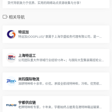
货代导航致力于优质、实用的网络站点资源收集与分享！
相关导航
特运加
特运加(OOGPLUS)”隶属于上海华盛船务代理有限公司，是一家专业从事超尺寸重大件货物及项目物流，与多家船东直接合作，航线服务遍布全球。
上海特运工
公司团队重大件领域行业经验15年+；与国际大型集装箱班轮公司，件杂货船东，滚装船东拥有广泛而深入的战略合作。
尚钧国际物流
深耕特种柜十余年，价优。承接全航线特种柜，冷柜。优势航线：澳洲，中东，印巴，南美，东南亚，欧洲地中海。
宇都供应链
老牌特种柜专家，十年来，宇都始终占据青岛港特种箱运输第一名的位置，平均年运输特种集装箱货物4000余个。公司自有特种集装箱186个，全国第一。