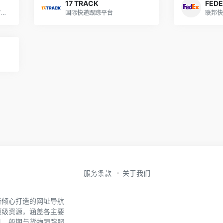
17 TRACK
FED
提供DHL、UPS、Fedex及TNT的偏远地区查询数据
国际快递跟踪平台
联邦快
服务条款
关于我们
者倾心打造的网址导航
顶级资源，涵盖各主要
具、船期与货物跟踪服