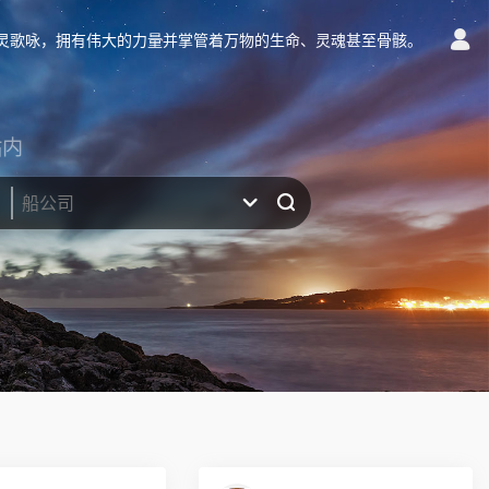
灵歌咏，拥有伟大的力量并掌管着万物的生命、灵魂甚至骨骸。
站内