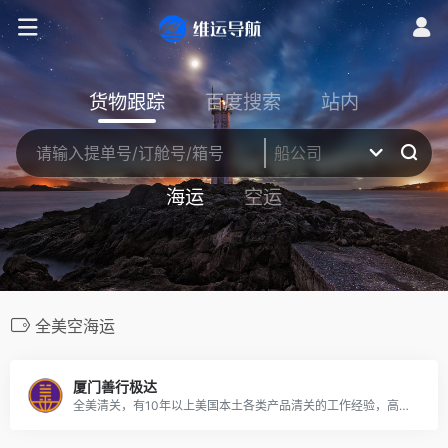
货物跟踪
百度搜索
站内
海运
空运
全美空海运
厦门善行极达
全美清关，有10年以上美国本土各类产品清关的工作经验，高效稳定。空运LAX/ORD/JFK/SFO自有海关监管仓库，遇查验作为缓冲地带降低航司仓储成本。