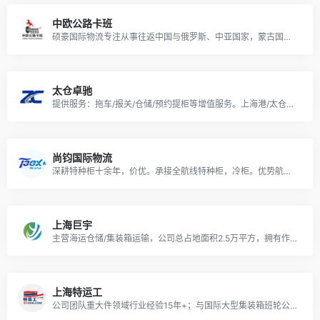
中欧公路卡班
硕豪国际物流专注从事往返中国与俄罗斯、中亚国家，蒙古国、东南亚国家间的国际公路整车、零担货物运输；重大件货物运输，散杂大件，国际贸易。
太仓卓驰
提供服务：拖车/报关/仓储/预约提柜等增值服务。上海港/太仓港 优势：自营车队，集装箱陆运运输、大型仓库仓储。具有道路运输许可证的中型陆运集卡企业。
尚钧国际物流
深耕特种柜十余年，价优。承接全航线特种柜，冷柜。优势航线：澳洲，中东，印巴，南美，东南亚，欧洲地中海。
上海巨宇
主营海运仓储/集装箱运输，公司总占地面积2.5万平方，拥有作业场地面积达1万平方。
上海特运工
公司团队重大件领域行业经验15年+；与国际大型集装箱班轮公司，件杂货船东，滚装船东拥有广泛而深入的战略合作。