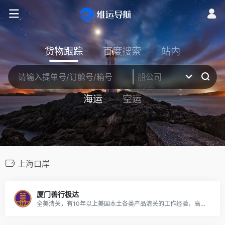
货物跟踪
百度搜索
站内
海运
空运
上海口岸
厦门善行极达
全美清关，有10年以上美国本土各类产品清关的工作经验，高效稳定。空运LAX/ORD/JFK/SFO自有海关监管仓库，遇查验作为缓冲地带降低航司仓储成本。