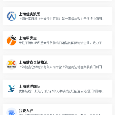
上海佳实凯恩
上海佳实凯恩（宁波佳世可恩）是一家常年致力于连接中国到全球的国际物流公司。国际化的专业团队和网络使我们有能力经营多元化的国际产品和服务:从普通的海空运输到项目工程，从三方物流到电子商业物流，我们在全球范围内为客户和伙伴提供全方位的专业帮助。丰富和值得信赖的海外网络资源为客户提供安心周到的EXW, DAP, DDU服务及代收运费。
上海甲壳虫
专注于特种柜和重大件货物出口运输的国际物流企业，致力于助力中国机械设备走向世界。公司核心团队具备十年以上行业经验，累计服务客户超过三千家，并获得客户的充分信任和良好赞誉。
上海健鑫仓储物流
上海健鑫仓储物流有限公司专营上海至周边地区集装箱门到门运输及仓库内装业务。成立于2006年，车队和仓库都设在浦东新区，紧邻港区码头，具有得天独厚的地理优势。
上海速洋国际
优势航线：上海/宁波/深圳/天津/青岛/大连/连云港/厦门/福州/长江内支线/珠三角/东南亚/澳新。提供服务：全链路服务/一站式物流方案设计师
我要入驻