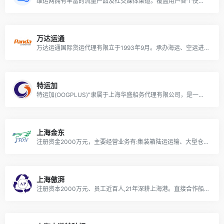
维运网拥有丰富的流量产品及社交媒体渠道。覆盖用户各个使用场景，7x24小时无缝触达您的目标客户
万达运通
万达运通国际货运代理有限立于1993年9月。承办海运、空运进出口货物、国际展品、私人物品及过境货物的国际运输代理业务。
特运加
特运加(OOGPLUS)”隶属于上海华盛船务代理有限公司，是一家专业从事超尺寸重大件货物及项目物流，与多家船东直接合作，航线服务遍布全球。
上海金东
注册资金2000万元，主要经营业务有:集装箱陆运运输、大型仓库仓储。冷链、白卡、特种箱可为上海、宁波、太仓、周边区域提供一体化拖车、仓储、预约提柜等增值服务。
上海傲湃
注册资本2000万元、员工近百人,21年深耕上海港。直接合作船公司30+家，10家船东排名Top5，东南亚、中东印巴红海航线